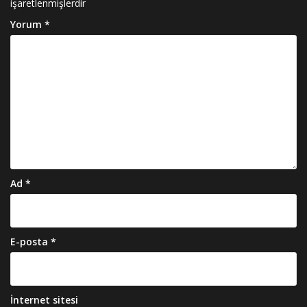
işaretlenmişlerdir
Yorum
*
Ad
*
E-posta
*
İnternet sitesi